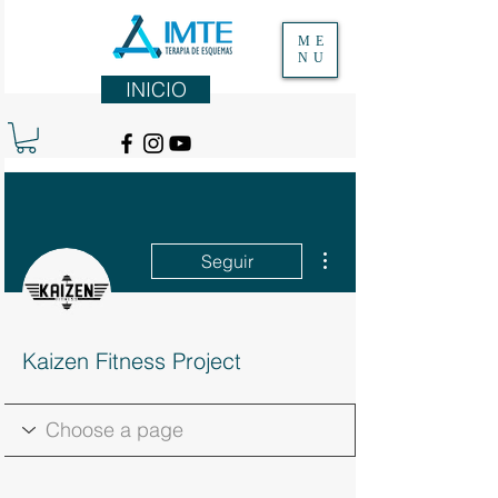
ME
NU
INICIO
Más acciones
Seguir
Kaizen Fitness Project