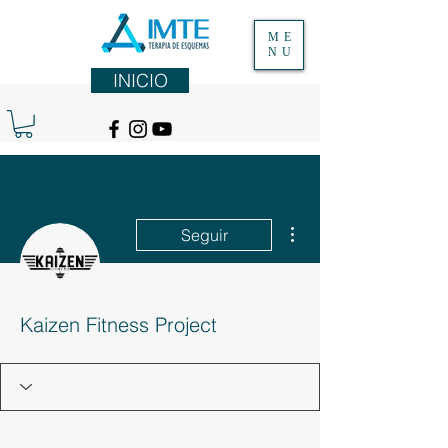
ME
NU
INICIO
Más acciones
Seguir
Kaizen Fitness Project