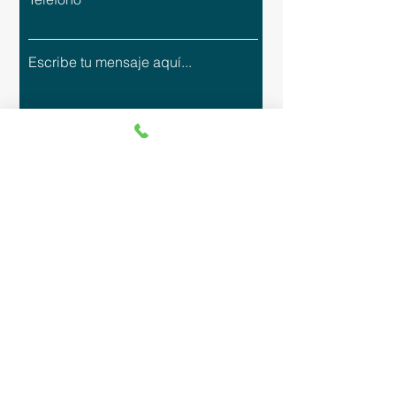
Enviar
Política de Privacidad
Términos y Condiciones
Inscripciones, Administración y Facturación
Margarita Cortés