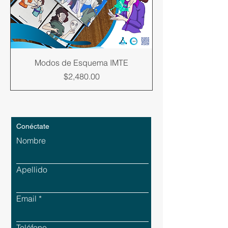
Modos de Esquema IMTE
Precio
$2,480.00
Conéctate
Nombre
Apellido
Email
Teléfono