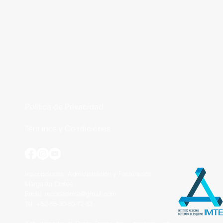
Política de Privacidad
Términos y Condiciones
Inscripciones, Administración y Facturación
Margarita Cortés
Email:
mcortesimte@gmail.com
Tel: +5
2
-
55-30-80-72-83