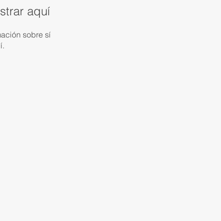
trar aquí
ación sobre sí
í.