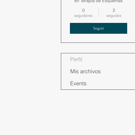
en Terapia de Esquemas
0
2
seguidores
seguidos
Seguir
Perfil
Mis archivos
Events