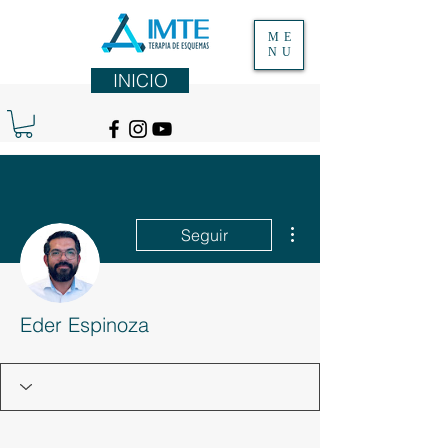
ME
NU
INICIO
Más acciones
Seguir
Eder Espinoza