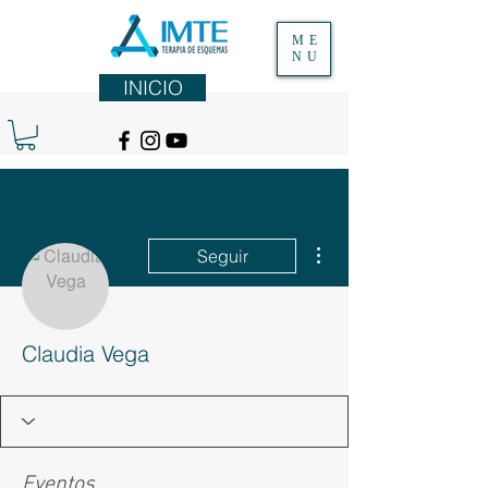
ME
NU
INICIO
Más acciones
Seguir
Claudia Vega
Eventos