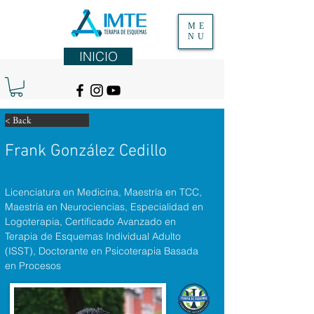
ME
NU
INICIO
< Back
Frank González Cedillo
Licenciatura en Medicina, Maestría en TCC, 
Maestría en Neurociencias, Especialidad en 
Logoterapia, Certificado Avanzado en 
Terapia de Esquemas Individual Adulto 
(ISST), Doctorante en Psicoterapia Basada 
en Procesos