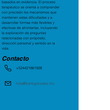
basados en evidencia. El proceso
terapéutico se orienta a comprender
con precisión los mecanismos que
mantienen estas dificultades y a
desarrollar formas más flexibles y
efectivas de afrontarlas, incluyendo
la exploración de preguntas
relacionadas con propósito,
dirección personal y sentido en la
vida.
Contacto
+524421861928
hola@frankgonzalez.mx